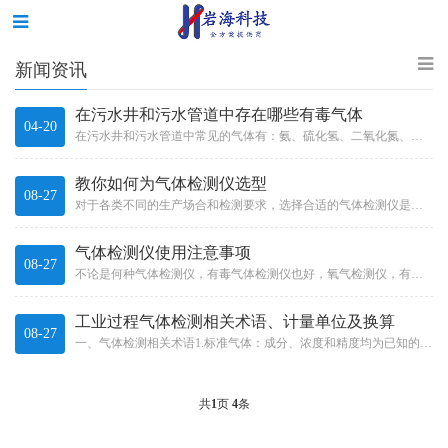
新闻资讯
在污水井和污水管道中存在哪些有毒气体
04-20
在污水井和污水管道中常见的气体有：氨、硫化氢、二氧化氮、二氧化硫、一氧化碳、二氧化碳等。一、氨具有强烈的刺激性，吸入高浓...
教你如何为气体检测仪选型
08-27
对于各类不同的生产场合和检测要求，选择合适的气体检测仪是每一个从事安全和卫生工作的人员都必须十分注意的1､确认所要检测气...
气体检测仪使用注意事项
08-27
不论是何种气体检测仪，有毒气体检测仪也好，氧气检测仪，有机气体检测仪也好，都是为了在生产中对所处环境空气中某种物质的含量...
工业过程气体检测相关术语、计量单位及换算
08-27
一、气体检测相关术语1.标准气体：成分、浓度和精度均为已知的气体。2.零气体（新鲜空气）：不含被测气体或其他干扰气体的清...
共
1
页
4
条