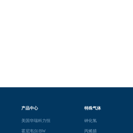
产品中心
特殊气体
美国华瑞科力恒
砷化氢
霍尼韦尔/BW
丙烯腈