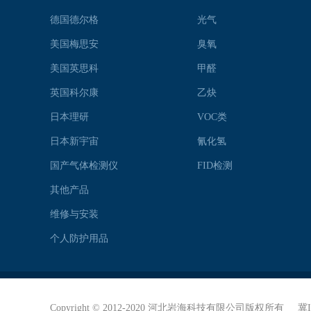
德国德尔格
光气
美国梅思安
臭氧
美国英思科
甲醛
英国科尔康
乙炔
日本理研
VOC类
日本新宇宙
氰化氢
国产气体检测仪
FID检测
其他产品
维修与安装
个人防护用品
Copyright © 2012-2020 河北岩海科技有限公司版权所有
冀I