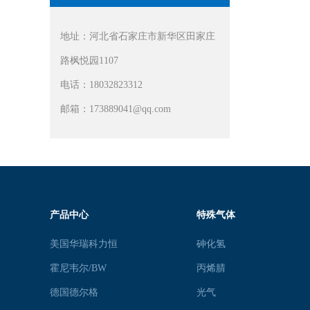
地址：河北省石家庄市新华区田家庄
路枫悦园1107
电话：18032823312
邮箱：173889041@qq.com
产品中心
特殊气体
美国华瑞科力恒
砷化氢
霍尼韦尔/BW
丙烯腈
德国德尔格
光气