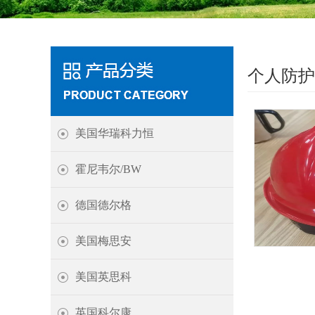
个人防护
美国华瑞科力恒
霍尼韦尔/BW
德国德尔格
美国梅思安
美国英思科
英国科尔康